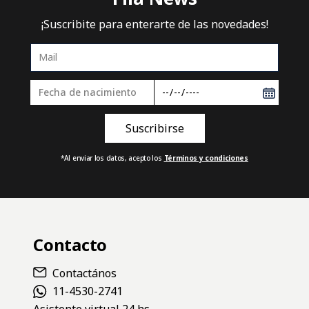
30%
OFF
COMPRAR
COMPR
SHORT HOMBRE FILA DIAMOND II
PANTALON HOMBRE 
FORWARD
Running
Training
$48.900
$37.030
$52.900