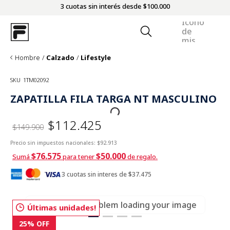
3 cuotas sin interés desde $100.000
Hombre
Calzado
Lifestyle
SKU
1TM02092
ZAPATILLA FILA TARGA NT MASCULINO
$112.425
$149.900
Precio sin impuestos nacionales:
$92.913
$76.575
$50.000
Sumá
para tener
de regalo.
3 cuotas sin interes de $37.475
There was a problem loading your image
Últimas unidades!
25%
OFF