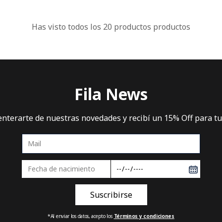
Has visto todos los
20
productos
Fila News
 enterarte de nuestras novedades y recibí un 15% Off para t
*Al enviar los datos, acepto los
Términos y condiciones