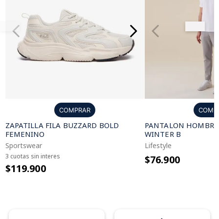
COMPRAR
COMP
ZAPATILLA FILA BUZZARD BOLD
PANTALON HOMBRE F
FEMENINO
WINTER B
Sportswear
Lifestyle
3 cuotas sin interes
$76.900
$119.900