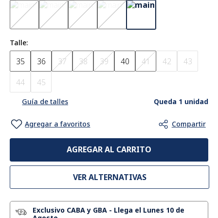
Talle
35
36
37
38
39
40
41
42
43
44
45
Queda 1 unidad
Guía de talles
AGREGAR AL CARRITO
VER ALTERNATIVAS
Exclusivo CABA y GBA
-
Llega el Lunes 10 de
Agosto