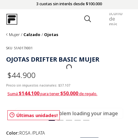
3 cuotas sin interés desde $100.000
Mujer
Calzado
Ojotas
SKU
51A017X001
OJOTAS DRIFTER BASIC MUJER
$44.900
Precio sin impuestos nacionales:
$37.107
$144.100
$50.000
Sumá
para tener
de regalo.
There was a problem loading your image
Últimas unidades!
Color
:
ROSA /PLATA