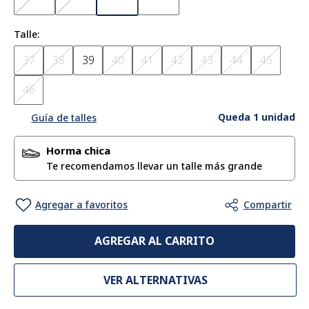
Talle
37
38
39
40
41
42
43
44
45
46
Queda 1 unidad
Guía de talles
Horma chica
AGREGAR AL CARRITO
VER ALTERNATIVAS