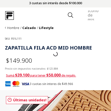
3 cuotas sin interés desde $100.000
Hombre
Calzado
Lifestyle
SKU
F01L111
ZAPATILLA FILA ACD MID HOMBRE
$149.900
Precio sin impuestos nacionales:
$123.884
$39.100
$50.000
Sumá
para tener
de regalo.
3 cuotas sin interes de $49.966
Últimas unidades!