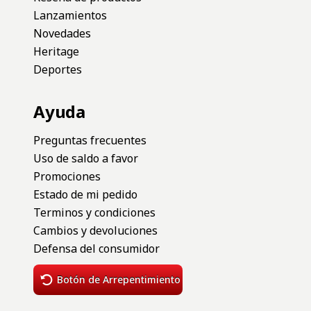
Contacto
Contactános
11-4530-2741
Asistente virtual 24 hs.
Trabajá con nosotros
Venta mayorista
Locales
Categorias
Reseña de productos
Lanzamientos
Novedades
Heritage
Deportes