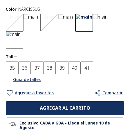
Color
:
NARCISSUS
Talle
35
36
37
38
39
40
41
Guía de talles
AGREGAR AL CARRITO
Exclusivo CABA y GBA
-
Llega el Lunes 10 de
Agosto