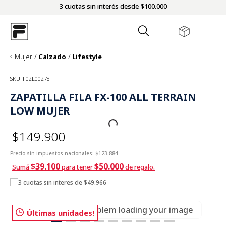
3 cuotas sin interés desde $100.000
Mujer
Calzado
Lifestyle
SKU
F02L00278
ZAPATILLA FILA FX-100 ALL TERRAIN
LOW MUJER
$149.900
Precio sin impuestos nacionales:
$123.884
$39.100
$50.000
Sumá
para tener
de regalo.
3 cuotas sin interes de $49.966
There was a problem loading your image
Últimas unidades!