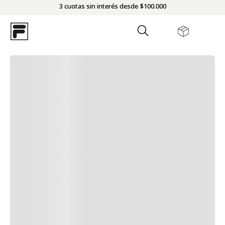
3 cuotas sin interés desde $100.000
¡LO SENTIMOS!
No encontramos resultados para tu búsqueda,
pero no te desanimes