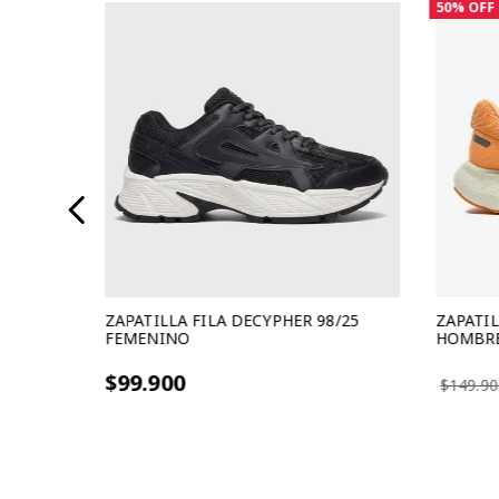
50%
OFF
OMBRE
ZAPATILLA FILA DECYPHER 98/25
ZAPATIL
FEMENINO
HOMBR
3 cuotas sin interes de $33.300
3 cuotas s
$99.900
$149.90