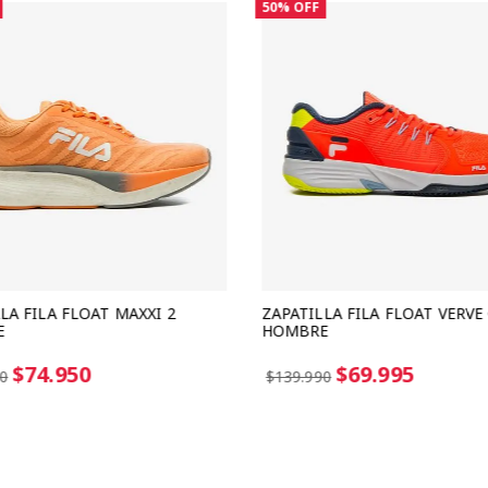
50%
OFF
LA FILA FLOAT MAXXI 2
ZAPATILLA FILA FLOAT VERVE
E
HOMBRE
in interes de $24.983
3 cuotas sin interes de $23.331
$74.950
$69.995
0
$139.990