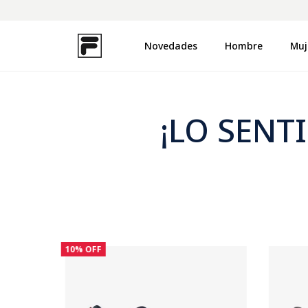
in interés desde $220.000
Novedades
Hombre
Muj
TÉRMINOS MÁS BUSCADOS
1
.
zapatillas
2
.
campera
¡LO SENT
3
.
buzo
4
.
uproot
5
.
disruptor
6
.
remera
7
.
pantalon
10%
OFF
8
.
medias
9
.
mochila
10
.
ojotas