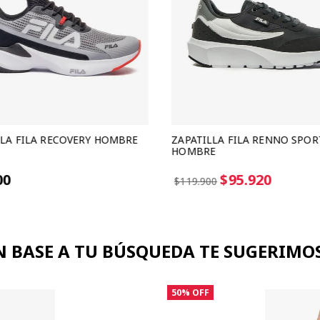
LLA FILA RECOVERY HOMBRE
ZAPATILLA FILA RENNO SPOR
HOMBRE
in interes de $33.300
3 cuotas sin interes de $31.973
00
$95.920
$119.900
N BASE A TU BÚSQUEDA TE SUGERIMOS.
50%
OFF