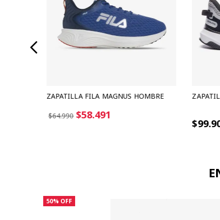
BRE
ZAPATILLA FILA MAGNUS HOMBRE
ZAPATI
3 cuotas s
$58.491
$64.990
$99.9
E
50%
OFF