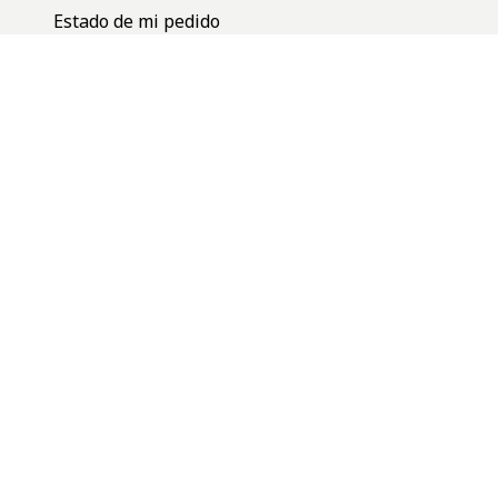
Estado de mi pedido
Terminos y condiciones
Cambios y devoluciones
Defensa del consumidor
Botón de Arrepentimiento
Nuestras Redes
Instagram
Facebook
Youtube