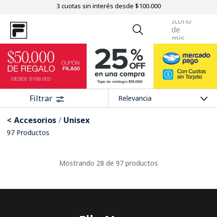
3 cuotas sin interés desde $100.000
Filtrar
Relevancia
Accesorios
Unisex
97
Productos
COMPRAR
COMPRAR
MEDIAS UNISEX FILA SPORT
STYLE TEAM
MEDIAS UNISEX FILA SPORT
STYLE TEAM
Tenis
Tenis