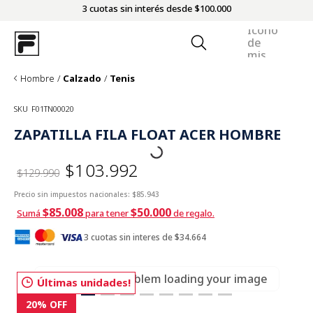
3 cuotas sin interés desde $100.000
Hombre
Calzado
Tenis
SKU
F01TN00020
ZAPATILLA FILA FLOAT ACER HOMBRE
$103.992
$129.990
Precio sin impuestos nacionales:
$85.943
$85.008
$50.000
Sumá
para tener
de regalo.
3 cuotas sin interes de $34.664
There was a problem loading your image
Últimas unidades!
20%
OFF