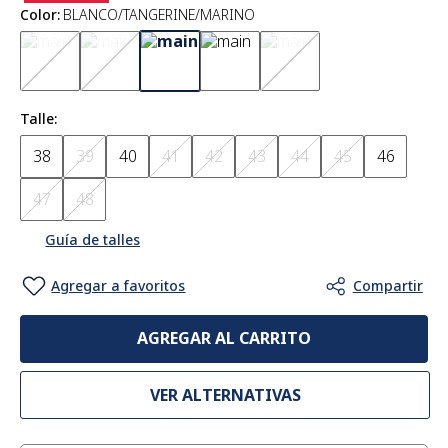
Color
:
BLANCO/TANGERINE/MARINO
Talle
38
39
40
41
42
43
44
45
46
47
48
Guía de talles
AGREGAR AL CARRITO
VER ALTERNATIVAS