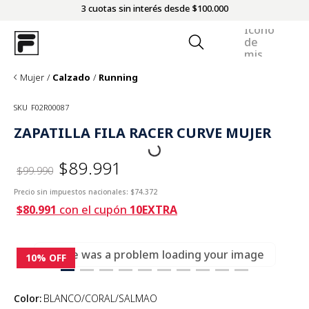
3 cuotas sin interés desde $100.000
Mujer
Calzado
Running
SKU
F02R00087
ZAPATILLA FILA RACER CURVE MUJER
$89.991
$99.990
Precio sin impuestos nacionales:
$74.372
$80.991
con el cupón
10EXTRA
There was a problem loading your image
10%
OFF
Color
:
BLANCO/CORAL/SALMAO