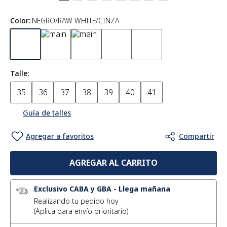
Color
:
NEGRO/RAW WHITE/CINZA
Talle
35
36
37
38
39
40
41
Guía de talles
AGREGAR AL CARRITO
Exclusivo CABA y GBA
-
Llega mañana
Realizando tu pedido hoy