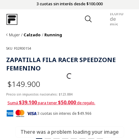
3 cuotas sin interés desde $100.000
Mujer
Calzado
Running
SKU
F02R00154
ZAPATILLA FILA RACER SPEEDZONE
FEMENINO
$149.900
Precio sin impuestos nacionales:
$123.884
$39.100
$50.000
Sumá
para tener
de regalo.
3 cuotas sin interes de $49.966
There was a problem loading your image