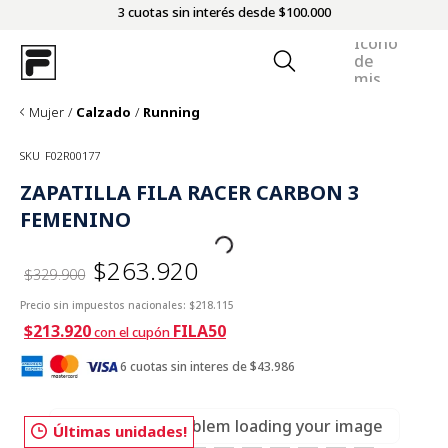
3 cuotas sin interés desde $100.000
Mujer
Calzado
Running
SKU
F02R00177
ZAPATILLA FILA RACER CARBON 3
FEMENINO
$263.920
$329.900
Precio sin impuestos nacionales:
$218.115
$213.920
FILA50
con el cupón
6 cuotas sin interes de $43.986
There was a problem loading your image
Últimas unidades!