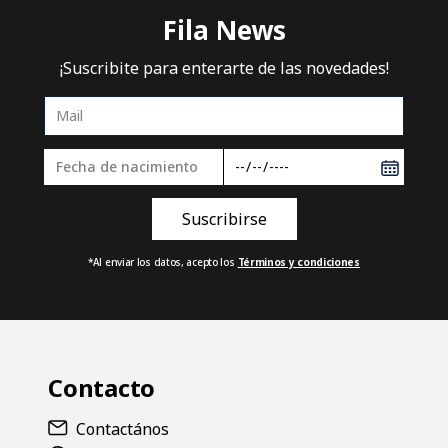
30%
OFF
30%
OFF
COMPR
PANTALON HOMBRE 
Training
$41.230
$58.900
COMPRAR
PANTALON HOMBRE FILA SPORTS
FORWARD
Training
$37.030