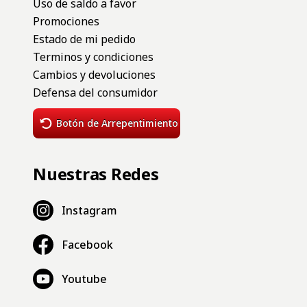
Contacto
Contactános
11-4530-2741
Asistente virtual 24 hs.
Trabajá con nosotros
Venta mayorista
Locales
Categorias
Reseña de productos
Lanzamientos
Novedades
Heritage
Deportes