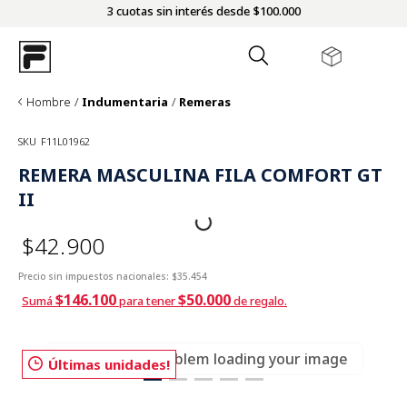
3 cuotas sin interés desde $100.000
Hombre
Indumentaria
Remeras
SKU
F11L01962
REMERA MASCULINA FILA COMFORT GT
II
$42.900
Precio sin impuestos nacionales:
$35.454
$146.100
$50.000
Sumá
para tener
de regalo.
There was a problem loading your image
Últimas unidades!