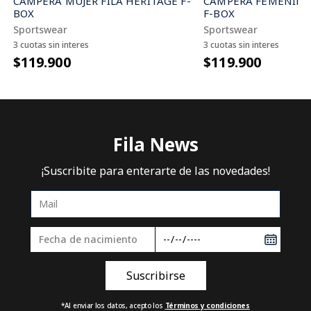
CAMPERA FEMENINA 
CAMPERA MUJER FILA HERITAGE F-
F-BOX
BOX
Sportswear
Sportswear
3 cuotas sin interes
3 cuotas sin interes
$119.900
$119.900
Fila News
¡Suscribite para enterarte de las novedades!
*Al enviar los datos, acepto los
Términos y condiciones