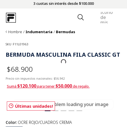
3 cuotas sin interés desde $100.000
Hombre
Indumentaria
Bermudas
SKU
F11L01963
BERMUDA MASCULINA FILA CLASSIC GT
$68.900
Precio sin impuestos nacionales:
$56.942
$120.100
$50.000
Sumá
para tener
de regalo.
There was a problem loading your image
Últimas unidades!
Color
:
OCRE ROJO/CUADROS CREMA