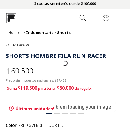
3 cuotas sin interés desde $100.000
Hombre
Indumentaria
Shorts
SKU
F11R00229
SHORTS HOMBRE FILA RUN RACER
$69.500
Precio sin impuestos nacionales:
$57.438
$119.500
$50.000
Sumá
para tener
de regalo.
There was a problem loading your image
Últimas unidades!
Color
:
PRETO/VERDE FLUOR LIGHT