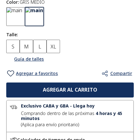
Color
:
GRIS MEDIO
Talle
S
M
L
XL
Guía de talles
AGREGAR AL CARRITO
Exclusivo CABA y GBA
-
Llega hoy
Comprando dentro de las próximas
4
horas y
45
minutos
Calculador de tiempos de envío