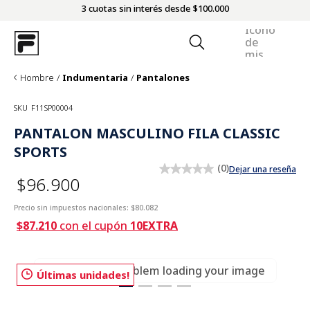
3 cuotas sin interés desde $100.000
Hombre
Indumentaria
Pantalones
SKU
F11SP00004
PANTALON MASCULINO FILA CLASSIC
SPORTS
(
0
)
Dejar una reseña
$96.900
Precio sin impuestos nacionales:
$80.082
$87.210
con el cupón
10EXTRA
There was a problem loading your image
Últimas unidades!