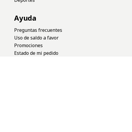
Ayuda
Preguntas frecuentes
Uso de saldo a favor
Promociones
Estado de mi pedido
Terminos y condiciones
Cambios y devoluciones
Defensa del consumidor
Botón de Arrepentimiento
Nuestras Redes
Instagram