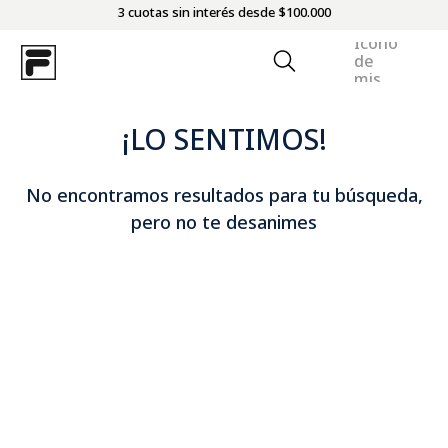
3 cuotas sin interés desde $100.000
¡LO SENTIMOS!
No encontramos resultados para tu búsqueda,
pero no te desanimes
RESULTADO DE BÚSQUEDA
50%
OFF
CAMPERA HOMBRE FILA UC BASKETBALL
$64.950
$129.900