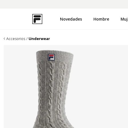
Novedades
Hombre
Muj
TÉRMINOS MÁS BUSCADOS
1
.
zapatillas
Accesorios
Underwear
2
.
campera
3
.
buzo
4
.
uproot
5
.
disruptor
6
.
remera
7
.
pantalon
8
.
medias
9
.
mochila
10
.
ojotas