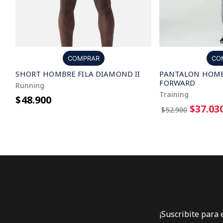
COMPRAR
CO
SHORT HOMBRE FILA DIAMOND II
PANTALON HOMB
FORWARD
Running
Training
$48.900
$37.03
$52.900
¡Suscribite para