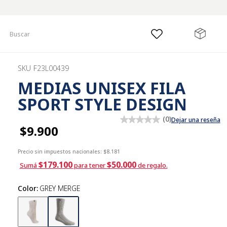
Buscar
SKU
F23L00439
MEDIAS UNISEX FILA
SPORT STYLE DESIGN
(
0
)
Dejar una reseña
$9.900
Precio sin impuestos nacionales:
$8.181
$179.100
$50.000
Sumá
para tener
de regalo.
Color
:
GREY MERGE