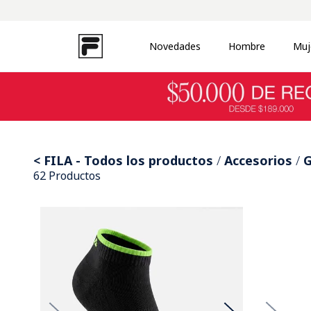
Novedades
Hombre
Muj
TÉRMINOS MÁS BUSCADOS
1
.
zapatillas
2
.
campera
3
.
uproot
4
.
buzo
FILA - Todos los productos
Accesorios
G
62
Productos
5
.
disruptor
6
.
pantalon
7
.
medias
8
.
remera
9
.
ojotas
10
.
mochila