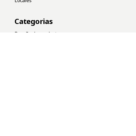
Locales
Categorias
Reseña de productos
Lanzamientos
Novedades
Heritage
Deportes
Ayuda
Preguntas frecuentes
Uso de saldo a favor
Promociones
Estado de mi pedido
Terminos y condiciones
Cambios y devoluciones