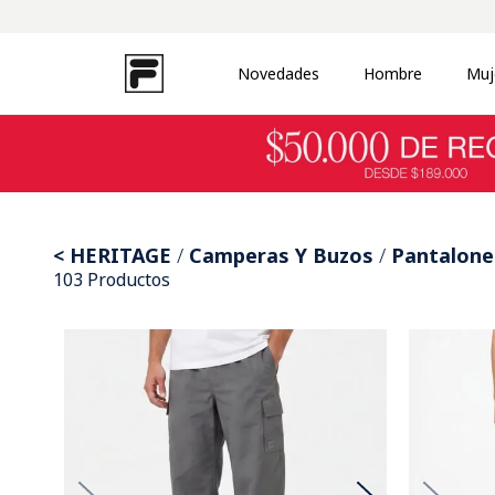
Novedades
Hombre
Muj
TÉRMINOS MÁS BUSCADOS
1
.
zapatillas
2
.
campera
3
.
buzo
4
.
uproot
HERITAGE
Camperas Y Buzos
Pantalone
103
Productos
5
.
disruptor
6
.
remera
7
.
pantalon
8
.
medias
9
.
mochila
10
.
ojotas