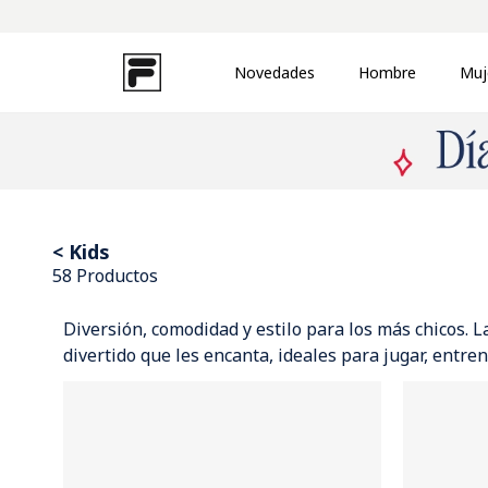
Novedades
Hombre
Muj
TÉRMINOS MÁS BUSCADOS
1
.
zapatillas
2
.
campera
3
.
uproot
4
.
buzo
Kids
58
Productos
5
.
disruptor
6
.
pantalon
Diversión, comodidad y estilo para los más chicos. 
divertido que les encanta, ideales para jugar, entren
7
.
remera
8
.
mochila
9
.
medias
10
.
ojotas