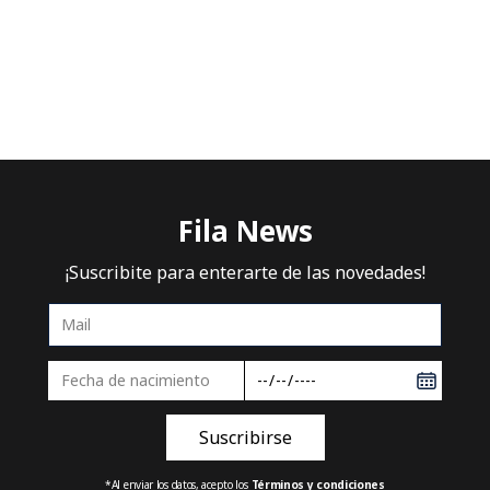
Comprueba los términos ingresados
Intenta utilizar una sola palabra
Utiliza términos genéricos en la
búsqueda
Intenta buscar sinónimos del
término deseado
Fila News
¡Suscribite para enterarte de las novedades!
*Al enviar los datos, acepto los
Términos y condiciones