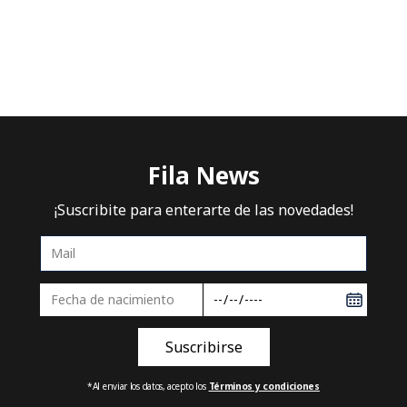
Intenta utilizar una sola palabra
Utiliza términos genéricos en la
búsqueda
Intenta buscar sinónimos del
término deseado
Fila News
¡Suscribite para enterarte de las novedades!
*Al enviar los datos, acepto los
Términos y condiciones