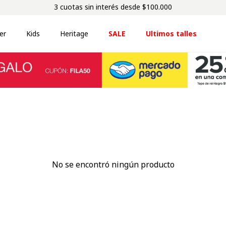
3 cuotas sin interés desde $100.000
er
Kids
Heritage
SALE
Ultimos talles
No se encontró ningún producto
¿Qué debo hacer?
Comprueba los términos ingresados
Intenta utilizar una sola palabra
Utiliza términos genéricos en la búsqueda