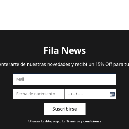
Intenta buscar sinónimos del término deseado
Fila News
 enterarte de nuestras novedades y recibí un 15% Off para t
*Al enviar los datos, acepto los
Términos y condiciones