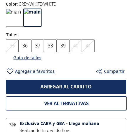
Color
:
GREY/WHITE/WHITE
Talle
35
36
37
38
39
40
41
Guía de talles
AGREGAR AL CARRITO
VER ALTERNATIVAS
Exclusivo CABA y GBA
-
Llega mañana
Realizando tu pedido hoy