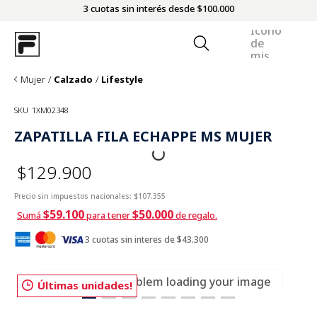
3 cuotas sin interés desde $100.000
Mujer
Calzado
Lifestyle
SKU
1XM02348
ZAPATILLA FILA ECHAPPE MS MUJER
$129.900
Precio sin impuestos nacionales:
$107.355
$59.100
$50.000
Sumá
para tener
de regalo.
3 cuotas sin interes de $43.300
There was a problem loading your image
Últimas unidades!