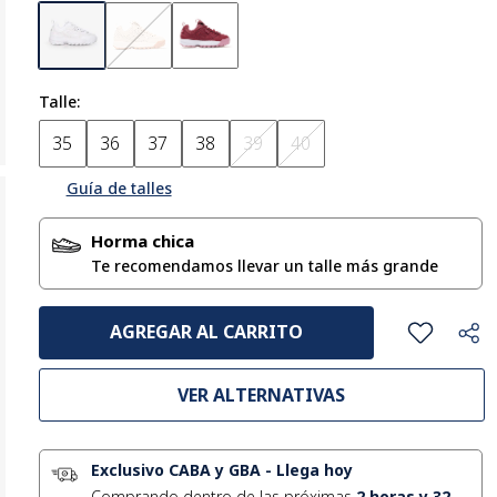
Talle
35
36
37
38
39
40
Guía de talles
Horma chica
AGREGAR AL CARRITO
VER ALTERNATIVAS
Exclusivo CABA y GBA
-
Llega hoy
Comprando dentro de las próximas
2
horas y
32