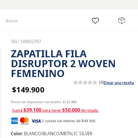
Buscar
SKU
5XM02397
ZAPATILLA FILA
DISRUPTOR 2 WOVEN
FEMENINO
(
0
)
Dejar una reseña
$149.900
Precio sin impuestos nacionales:
$123.884
$39.100
$50.000
Sumá
para tener
de regalo.
3 cuotas sin interes de $49.966
Color
:
BLANCO/BLANCO/METALIC SILVER