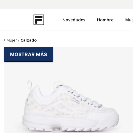
Novedades
Hombre
Muj
TÉRMINOS MÁS BUSCADOS
1
.
zapatillas
Mujer
Calzado
2
.
campera
MOSTRAR MÁS
3
.
uproot
4
.
buzo
5
.
disruptor
6
.
pantalon
7
.
remera
8
.
mochila
9
.
medias
10
.
ojotas