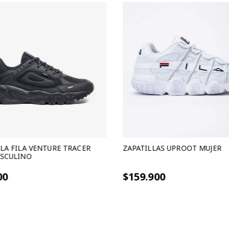
LA FILA VENTURE TRACER
ZAPATILLAS UPROOT MUJER
ASCULINO
in interes de $29.966
9 cuotas sin interes de $17.766
00
$159.900