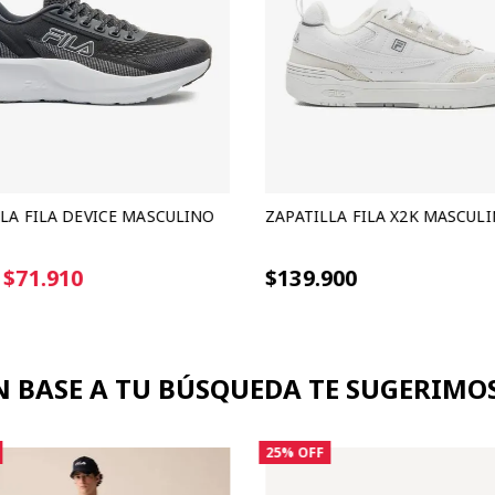
LA FILA DEVICE MASCULINO
ZAPATILLA FILA X2K MASCUL
in interes de $23.970
6 cuotas sin interes de $23.316
$71.910
$139.900
N BASE A TU BÚSQUEDA TE SUGERIMOS.
25%
OFF