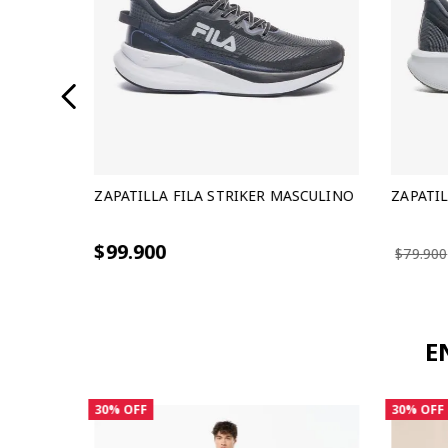
SCULINO
ZAPATILLA FILA STRIKER MASCULINO
ZAPATIL
3 cuotas sin interes de $33.300
3 cuotas s
$99.900
$79.900
E
30%
OFF
30%
OFF