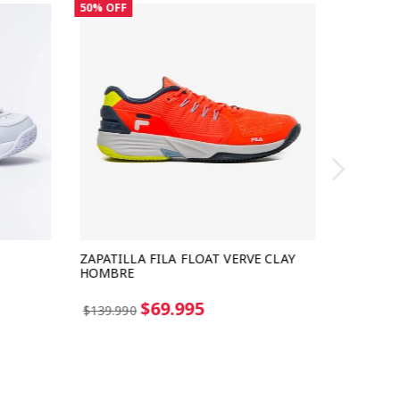
50%
OFF
ZAPATILLA FILA FLOAT VERVE CLAY
HOMBRE
3 cuotas sin interes de $23.331
$69.995
$139.990