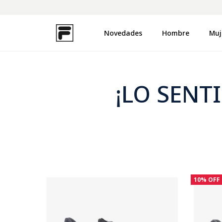
Novedades
Hombre
Muj
TÉRMINOS MÁS BUSCADOS
1
.
zapatillas
2
.
campera
¡LO SENT
3
.
buzo
4
.
uproot
5
.
disruptor
6
.
remera
7
.
pantalon
10%
OFF
8
.
medias
9
.
mochila
10
.
ojotas