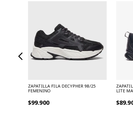
 2
ZAPATILLA FILA DECYPHER 98/25
ZAPATIL
FEMENINO
LITE M
3 cuotas sin interes de $33.300
3 cuotas s
$99.900
$89.9