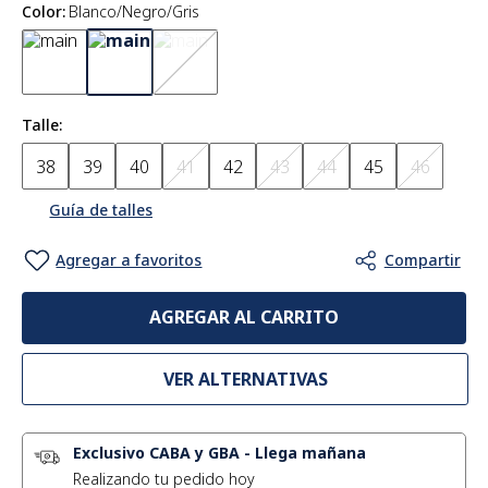
Color
:
Blanco/Negro/Gris
Talle
38
39
40
41
42
43
44
45
46
Guía de talles
AGREGAR AL CARRITO
VER ALTERNATIVAS
Exclusivo CABA y GBA
-
Llega mañana
Realizando tu pedido hoy