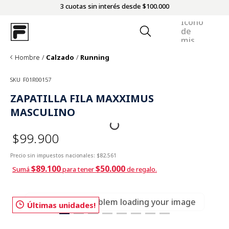
3 cuotas sin interés desde $100.000
Hombre
Calzado
Running
SKU
F01R00157
ZAPATILLA FILA MAXXIMUS
MASCULINO
$99.900
Precio sin impuestos nacionales:
$82.561
$89.100
$50.000
Sumá
para tener
de regalo.
There was a problem loading your image
Últimas unidades!