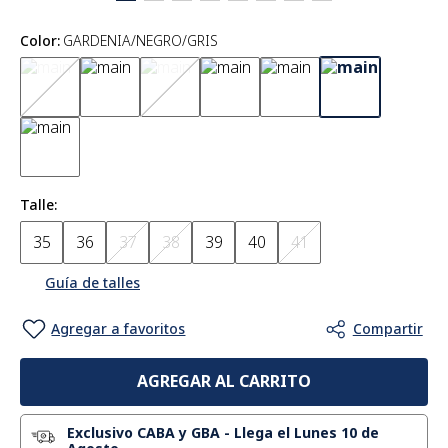
Color
:
GARDENIA/NEGRO/GRIS
Talle
35
36
37
38
39
40
41
Guía de talles
AGREGAR AL CARRITO
Exclusivo CABA y GBA
-
Llega el Lunes 10 de