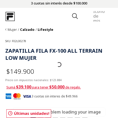
3 cuotas sin interés desde $100.000
Mujer
Calzado
Lifestyle
SKU
F02L00278
ZAPATILLA FILA FX-100 ALL TERRAIN
LOW MUJER
$149.900
Precio sin impuestos nacionales:
$123.884
$39.100
$50.000
Sumá
para tener
de regalo.
3 cuotas sin interes de $49.966
There was a problem loading your image
Últimas unidades!