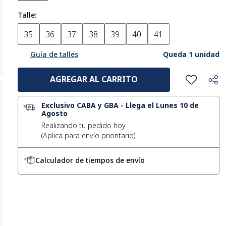
Talle
35
36
37
38
39
40
41
Queda 1 unidad
Guía de talles
AGREGAR AL CARRITO
Exclusivo CABA y GBA
-
Llega el Lunes 10 de
Agosto
Realizando tu pedido hoy
Calculador de tiempos de envío