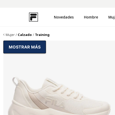
Novedades
Hombre
Muj
TÉRMINOS MÁS BUSCADOS
1
.
zapatillas
Mujer
Calzado
Training
2
.
campera
MOSTRAR MÁS
3
.
buzo
4
.
uproot
5
.
disruptor
6
.
pantalon
7
.
remera
8
.
medias
9
.
mochila
10
.
ojotas