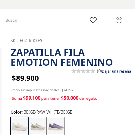
Buscar
SKU
F02TR00086
ZAPATILLA FILA
EMOTION FEMENINO
(
0
)
Dejar una reseña
$89.900
Precio sin impuestos nacionales:
$74.297
$99.100
$50.000
Sumá
para tener
de regalo.
Color
:
BEIGE/RAW WHITE/BEIGE