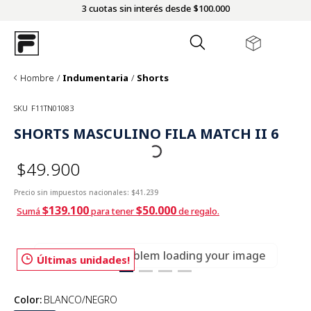
3 cuotas sin interés desde $100.000
Hombre
Indumentaria
Shorts
SKU
F11TN01083
SHORTS MASCULINO FILA MATCH II 6
$49.900
Precio sin impuestos nacionales:
$41.239
$139.100
$50.000
Sumá
para tener
de regalo.
There was a problem loading your image
Últimas unidades!
Color
:
BLANCO/NEGRO