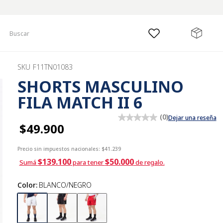
Buscar
SKU
F11TN01083
SHORTS MASCULINO
FILA MATCH II 6
(
0
)
Dejar una reseña
$49.900
Precio sin impuestos nacionales:
$41.239
$139.100
$50.000
Sumá
para tener
de regalo.
Color
:
BLANCO/NEGRO