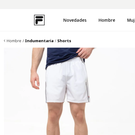
Novedades
Hombre
Muj
TÉRMINOS MÁS BUSCADOS
1
.
zapatillas
Hombre
Indumentaria
Shorts
2
.
campera
3
.
buzo
4
.
uproot
5
.
disruptor
6
.
remera
7
.
pantalon
8
.
medias
9
.
mochila
10
.
ojotas