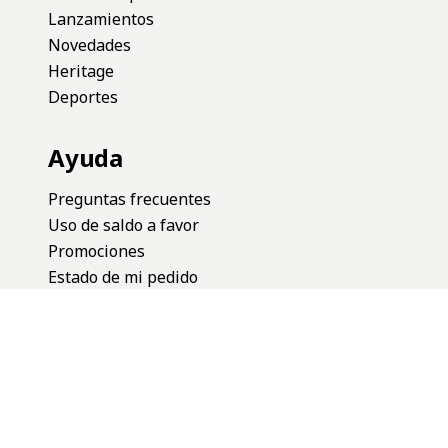
Contacto
Contactános
11-4530-2741
Asistente virtual 24 hs.
Trabajá con nosotros
Venta mayorista
Locales
Categorias
Reseña de productos
Lanzamientos
Novedades
Heritage
Deportes