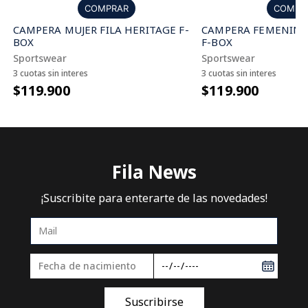
COMPR
COMPRAR
CAMPERA FEMENINA 
CAMPERA MUJER FILA HERITAGE F-
F-BOX
BOX
Sportswear
Sportswear
3 cuotas sin interes
3 cuotas sin interes
$119.900
$119.900
COMPLETÁ TU COMPRA
10%
OFF
COMPRAR
COMPR
PANTALON MUJER FILA EMBRODERIE
PANTALON MUJER FI
DETAIL
CONFORT ESSENTIA
Training
Heritage
$71.010
$75.900
$78.900