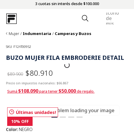
3 cuotas sin interés desde $100.000
Mujer
Indumentaria
Camperas y Buzos
SKU
F12AT00952
BUZO MUJER FILA EMBRODERIE DETAIL
$80.910
$89.900
Precio sin impuestos nacionales:
$66.867
$108.090
$50.000
Sumá
para tener
de regalo.
There was a problem loading your image
Últimas unidades!
10%
OFF
Color
:
NEGRO