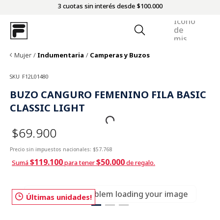
3 cuotas sin interés desde $100.000
Mujer
Indumentaria
Camperas y Buzos
SKU
F12L01480
BUZO CANGURO FEMENINO FILA BASIC
CLASSIC LIGHT
$69.900
Precio sin impuestos nacionales:
$57.768
$119.100
$50.000
Sumá
para tener
de regalo.
There was a problem loading your image
Últimas unidades!