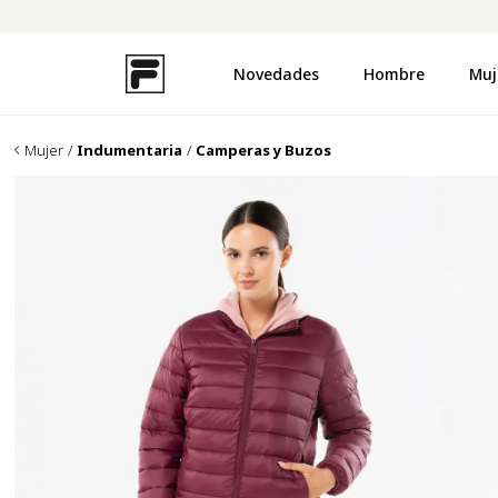
Novedades
Hombre
Muj
TÉRMINOS MÁS BUSCADOS
1
.
zapatillas
Mujer
Indumentaria
Camperas y Buzos
2
.
campera
3
.
buzo
4
.
uproot
5
.
disruptor
6
.
remera
7
.
pantalon
8
.
medias
9
.
mochila
10
.
ojotas