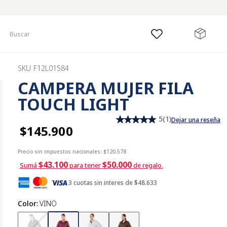
Buscar
SKU
F12L01584
CAMPERA MUJER FILA
TOUCH LIGHT
5
(
1
)
Dejar una reseña
$145.900
Precio sin impuestos nacionales:
$120.578
$43.100
$50.000
Sumá
para tener
de regalo.
3 cuotas sin interes de $48.633
Color
:
VINO