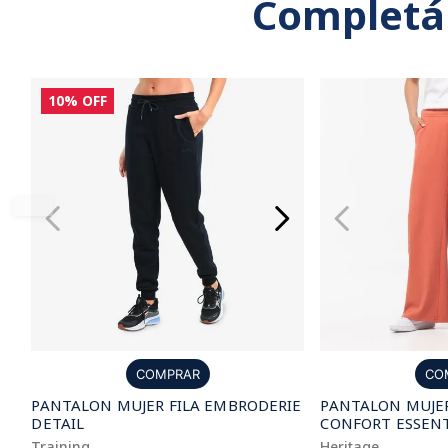
Completá
10%
OFF
COMPRAR
CO
PANTALON MUJER FILA EMBRODERIE
PANTALON MUJER
DETAIL
CONFORT ESSEN
Training
Heritage