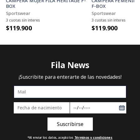
CAMPERA FEMENINA 
CAMPERA MUJER FILA HERITAGE F-
F-BOX
BOX
Sportswear
Sportswear
3 cuotas sin interes
3 cuotas sin interes
$119.900
$119.900
Fila News
¡Suscribite para enterarte de las novedades!
*Al enviar los datos, acepto los
Términos y condiciones