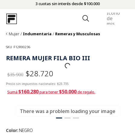
3 cuotas sin interés desde $100.000
Mujer
Indumentaria
Remeras y Musculosas
SKU
F12R00236
REMERA MUJER FILA BIO III
$28.720
$35.900
Precio sin impuestos nacionales:
$23.735
$160.280
$50.000
Sumá
para tener
de regalo.
There was a problem loading your image
Color
:
NEGRO