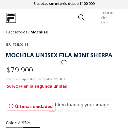
3 cuotas sin interés desde $100.000
Accesorios
Mochilas
SKU
F23L00181
MOCHILA UNISEX FILA MINI SHERPA
$79.900
Precio sin impuestos nacionales:
$66.033
50%OFF
en la
segunda unidad
There was a problem loading your image
Últimas unidades!
Color
:
ARENA