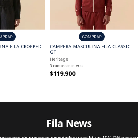
MPRAR
COMPRAR
NA FILA CROPPED
CAMPERA MASCULINA FILA CLASSIC
GT
Heritage
3 cuotas sin interes
$119.900
Fila News
 enterarte de nuestras novedades y recibí un 15% Off para t