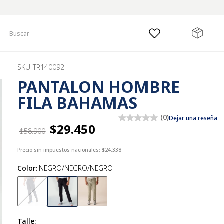
Buscar
SKU
TR140092
PANTALON HOMBRE
FILA BAHAMAS
(
0
)
Dejar una reseña
$29.450
$58.900
Precio sin impuestos nacionales:
$24.338
Color
:
NEGRO/NEGRO/NEGRO
Talle