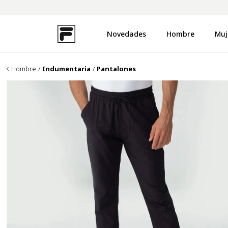
Novedades
Hombre
Muj
TÉRMINOS MÁS BUSCADOS
1
.
zapatillas
Hombre
Indumentaria
Pantalones
2
.
campera
3
.
uproot
4
.
buzo
5
.
disruptor
6
.
pantalon
7
.
remera
8
.
mochila
9
.
medias
10
.
ojotas