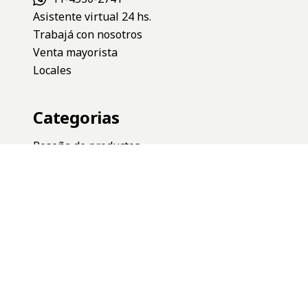
Asistente virtual 24 hs.
Trabajá con nosotros
Venta mayorista
Locales
Categorias
Reseña de productos
Lanzamientos
Novedades
Heritage
Deportes
Ayuda
Preguntas frecuentes
Uso de saldo a favor