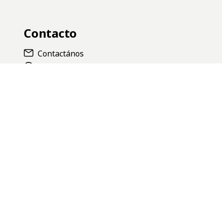
Contacto
Contactános
11-4530-2741
Asistente virtual 24 hs.
Trabajá con nosotros
Venta mayorista
Locales
Categorias
Reseña de productos
Lanzamientos
Novedades
Heritage