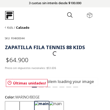
3 cuotas sin interés desde $100.000
Kids
Calzado
SKU
F04K00044
ZAPATILLA FILA TENNIS 88 KIDS
$64.900
Precio sin impuestos nacionales:
$53.636
There was a problem loading your image
Últimas unidades!
Color
:
MARINO/BEIGE